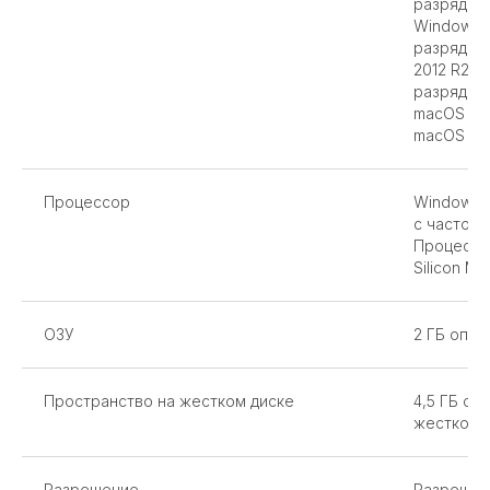
разрядная
Windows S
разрядная
2012 R2 (6
разрядная
macOS v10
macOS v13
Процессор
Windows: 
с частото
Процессор
Silicon M1,
ОЗУ
2 ГБ опер
Пространство на жестком диске
4,5 ГБ св
жестком д
Разрешение
Разрешени