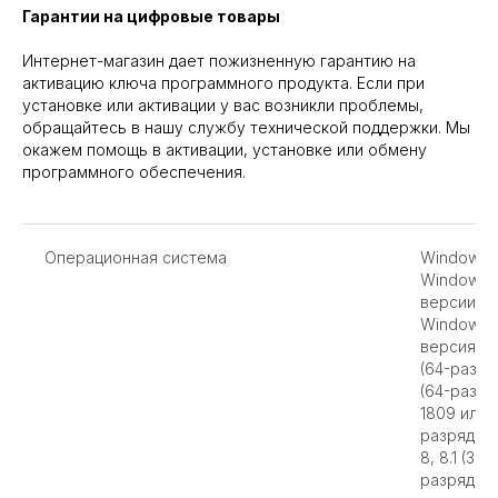
Гарантии на цифровые товары
Интернет-магазин дает пожизненную гарантию на
активацию ключа программного продукта. Если при
установке или активации у вас возникли проблемы,
обращайтесь в нашу службу технической поддержки. Мы
окажем помощь в активации, установке или обмену
программного обеспечения.
Операционная система
Windows 1
Windows 1
версии 18
Windows S
версия) и
(64-разря
(64-разря
1809 или 
разрядная
8, 8.1 (32
разрядная