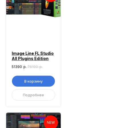
Image Line FL Studio
All Plugins Edition
51390
р.
76190
р.
В корзину
Подробнее
NEW