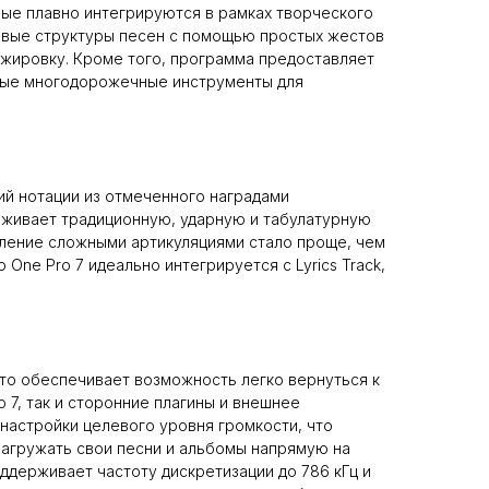
рые плавно интегрируются в рамках творческого
новые структуры песен с помощью простых жестов
нжировку. Кроме того, программа предоставляет
зные многодорожечные инструменты для
ий нотации из отмеченного наградами
ерживает традиционную, ударную и табулатурную
вление сложными артикуляциями стало проще, чем
 One Pro 7 идеально интегрируется с Lyrics Track,
что обеспечивает возможность легко вернуться к
 7, так и сторонние плагины и внешнее
настройки целевого уровня громкости, что
 загружать свои песни и альбомы напрямую на
оддерживает частоту дискретизации до 786 кГц и