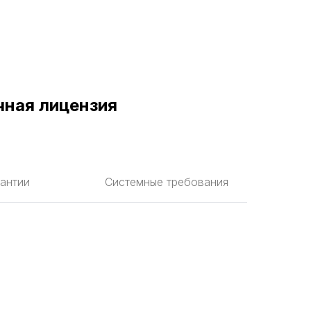
чная лицензия
антии
Системные требования