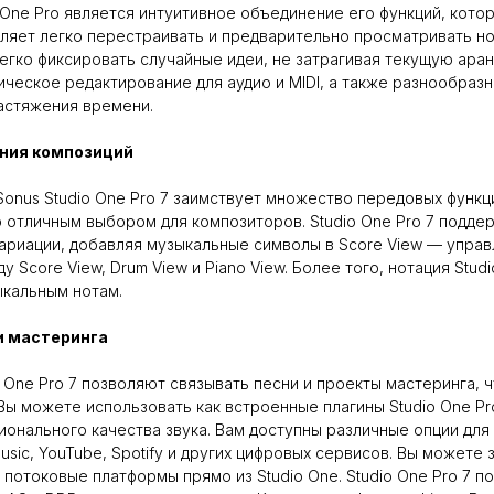
 One Pro является интуитивное объединение его функций, кото
воляет легко перестраивать и предварительно просматривать 
егко фиксировать случайные идеи, не затрагивая текущую ара
ческое редактирование для аудио и MIDI, а также разнообра
астяжения времени.
ния композиций
onus Studio One Pro 7 заимствует множество передовых функц
о отличным выбором для композиторов. Studio One Pro 7 подд
вариации, добавляя музыкальные символы в Score View — упра
Score View, Drum View и Piano View. Более того, нотация Studio
ыкальным нотам.
и мастеринга
One Pro 7 позволяют связывать песни и проекты мастеринга, 
 Вы можете использовать как встроенные плагины Studio One Pro
онального качества звука. Вам доступны различные опции для 
sic, YouTube, Spotify и других цифровых сервисов. Вы можете
потоковые платформы прямо из Studio One. Studio One Pro 7 п