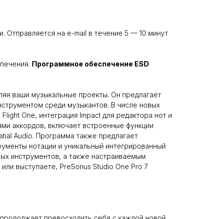
и. Отправляется на e-mail в течение 5 — 10 минут
спечения.
Программное обеспечение ESD
ляя ваши музыкальные проекты. Он предлагает
нструментом среди музыкантов. В числе новых
ight One, интеграция Impact для редактора нот и
тями аккордов, включает встроенные функции
tial Audio. Программа также предлагает
рументы нотации и уникальный интегрированный
ных инструментов, а также настраиваемым
ли выступаете, PreSonus Studio One Pro 7
s продолжает превосходить себя с каждой новой