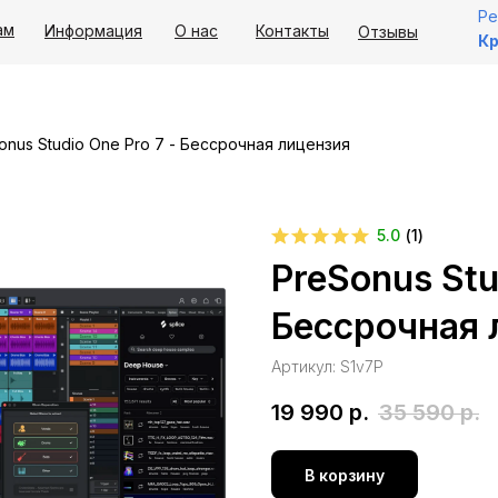
Ре
ам
Информация
О нас
Контакты
Отзывы
Кр
onus Studio One Pro 7 - Бессрочная лицензия
5.0
(
1
)
PreSonus Stu
Бессрочная 
Артикул:
S1v7P
19 990
р.
35 590
р.
В корзину