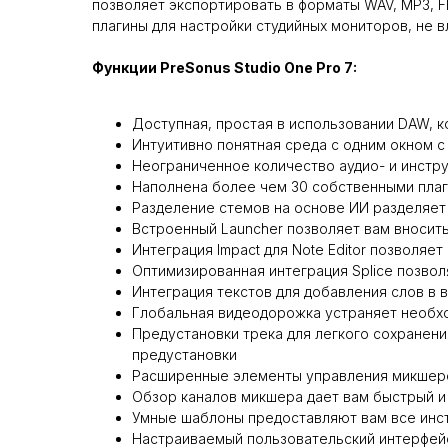
позволяет экспортировать в форматы WAV, MP3, F
плагины для настройки студийных мониторов, не в
Функции PreSonus Studio One Pro 7:
Доступная, простая в использовании DAW, к
Интуитивно понятная среда с одним окном 
Неограниченное количество аудио- и инстр
Наполнена более чем 30 собственными пла
Разделение стемов на основе ИИ разделяет 
Встроенный Launcher позволяет вам вносить
Интеграция Impact для Note Editor позволя
Оптимизированная интеграция Splice позво
Интеграция текстов для добавления слов в
Глобальная видеодорожка устраняет необх
Предустановки трека для легкого сохранени
предустановки
Расширенные элементы управления микшером
Обзор каналов микшера дает вам быстрый и
Умные шаблоны предоставляют вам все инс
Настраиваемый пользовательский интерфейс