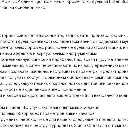
LAC и DDP одним щелчком мыши. Кроме того, функция Listen B
лияя на основной микс.
оторая позволяет вам сочинять, записывать, производить, мик
с простой функциональностью перетаскивания и поддержкой му
ументальных дорожек, расширенные функции автоматизации, ви
гинами эффектов и виртуальными инструментами
объединенную запись на барабаны, бас, вокал и другие элеме
 изменения, а затем перетаскивать их на вашу временную шкал
ет вам создавать шаблоны, настраивать параметры и редактиров
ляет получать доступ к обширным библиотекам сэмплов компан
 вашу следующую песню, создания нотных листов или секвени
одимость в выделенном видео приложение
я и вызова каждого аспекта вашего трека (или выбранного кол
 и Fader Flip улучшают ваш опыт микширования
 полный обзор всех параметров ваших каналов
трументы, необходимые для вашего следующего проекта прямо
 позволяет вам реструктурировать Studio One 6 для оптимиза