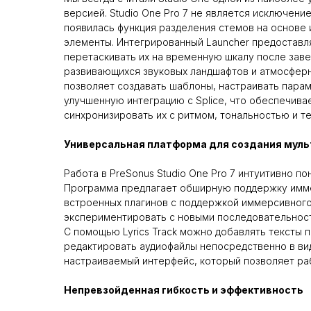
версией. Studio One Pro 7 не является исключен
появилась функция разделения стемов на основе 
элементы. Интегрированный Launcher предоставл
перетаскивать их на временную шкалу после заве
развивающихся звуковых ландшафтов и атмосферны
позволяет создавать шаблоны, настраивать параме
улучшенную интеграцию с Splice, что обеспечива
синхронизировать их с ритмом, тональностью и т
Универсальная платформа для создания мул
Работа в PreSonus Studio One Pro 7 интуитивно 
Программа предлагает обширную поддержку иммер
встроенных плагинов с поддержкой иммерсивного з
экспериментировать с новыми последовательност
С помощью Lyrics Track можно добавлять тексты п
редактировать аудиофайлы непосредственно в вид
настраиваемый интерфейс, который позволяет ра
Непревзойденная гибкость и эффективность