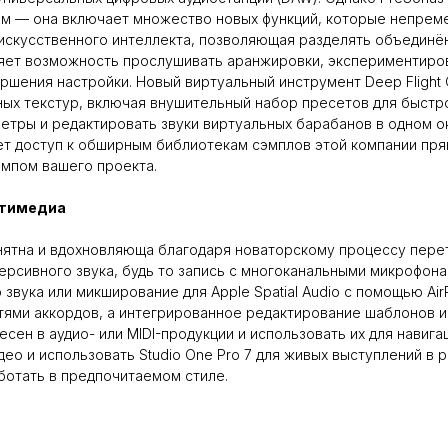
ием — она включает множество новых функций, которые непрем
искусственного интеллекта, позволяющая разделять объединённ
яет возможность прослушивать аранжировки, экспериментирова
ршения настройки. Новый виртуальный инструмент Deep Flight
х текстур, включая внушительный набор пресетов для быстрого
тры и редактировать звуки виртуальных барабанов в одном окн
ет доступ к обширным библиотекам сэмплов этой компании пря
емпом вашего проекта.
ьтимедиа
понятна и вдохновляюща благодаря новаторскому процессу пере
сивного звука, будь то запись с многоканальными микрофона
вука или микширование для Apple Spatial Audio с помощью Air
ями аккордов, а интегрированное редактирование шаблонов и
есен в аудио- или MIDI-продукции и использовать их для навиг
ео и использовать Studio One Pro 7 для живых выступлений в
ботать в предпочитаемом стиле.