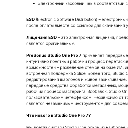
Электронный кассовый чек в соответствии с
ESD
(Electronic Software Distribution) – электро
после оплаты вместе со ссылкой для скачивания 
Лицензия ESD
– это электронная лицензия, пре
является оригинальным.
PreSonus Studio One Pro 7
применяет передовые 
интуитивно понятный рабочий процесс перетаски
возможностей – разделение стемов на базе ИИ, ин
встроенная поддержка Splice. Более того, Studi
редактирования шаблонов и живое зацикливание, 
передовые средства обработки метаданных, мощн
рабочий процесс мастеринга. Вдобавок, Studio O
пользовательским интерфейсом. Независимо от то
является незаменимым инструментом для совреме
Что нового в Studio One Pro 7?
Мы всегда считали Studio One одной из наиболее