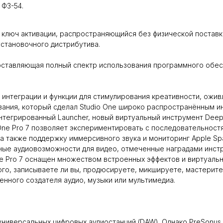
 ФЗ-54.
нный ключ активации, распространяющийся без физической поставк
установочного дистрибутива.
доставляющая полный спектр использования программного обе
интеграции и функции для стимулирования креативности, ожив
вания, который сделал Studio One широко распространённым и
тегрированный Launcher, новый виртуальный инструмент Deep Fl
o One Pro 7 позволяет экспериментировать с последовательнос
а также поддержку иммерсивного звука и мониторинг Apple Spa
ые аудиовозможности для видео, отмеченные наградами инст
ne Pro 7 оснащен множеством встроенных эффектов и виртуаль
го, записываете ли вы, продюсируете, микшируете, мастерите и
нного создателя аудио, музыки или мультимедиа.
 универсальных цифровых аудиостанций (DAW). Однако PreSonu