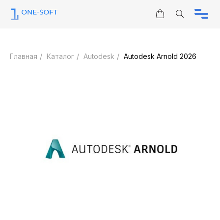
Информация
Юридическим лицам
Главная
/
Каталог
/
Autodesk
/
Autodesk Arnold 2026
Каталог
Контакты
Отзывы
ЗАПРОС КП
О нас
sales@one-soft.ru
Режим работы
Круглосуточно