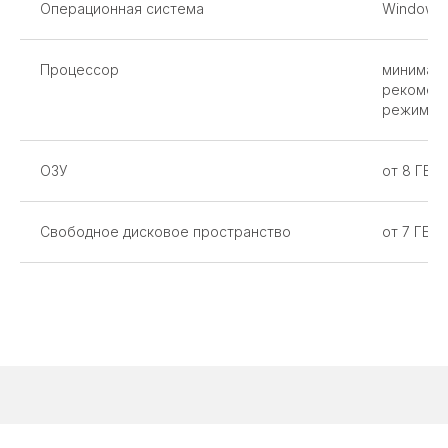
Операционная система
Windows,
Процессор
минимальн
рекоменд
режиме 
ОЗУ
от 8 ГБ
Свободное дисковое пространство
от 7 ГБ