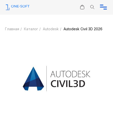
Информация
Юридическим лицам
Главная
/
Каталог
/
Autodesk
/
Autodesk Civil 3D 2026
Каталог
Контакты
Отзывы
ЗАПРОС КП
О нас
sales@one-soft.ru
Режим работы
Круглосуточно