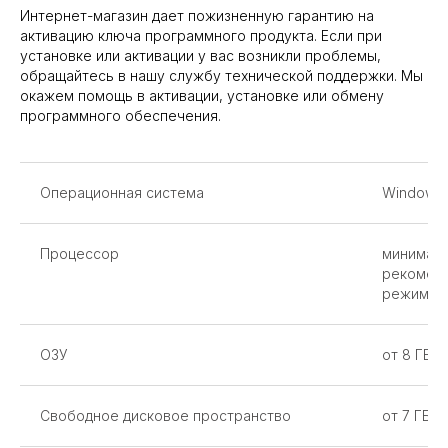
Интернет-магазин дает пожизненную гарантию на
активацию ключа программного продукта. Если при
установке или активации у вас возникли проблемы,
обращайтесь в нашу службу технической поддержки. Мы
окажем помощь в активации, установке или обмену
программного обеспечения.
Операционная система
Windows
Процессор
минимальн
рекоменд
режиме 
ОЗУ
от 8 ГБ
Свободное дисковое пространство
от 7 ГБ