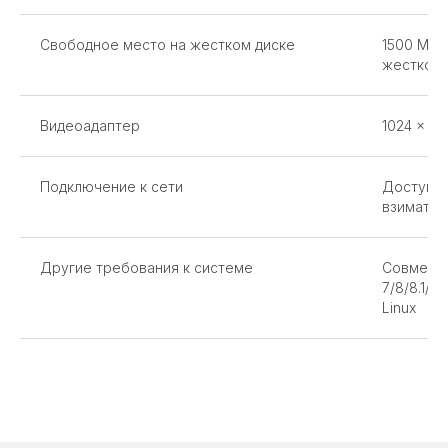
Свободное место на жестком диске
1500 МБ 
жестком 
Видеоадаптер
1024 x 76
Подключение к сети
Доступ к
взиматьс
Другие требования к системе
Совмести
7/8/8.1/10
Linux