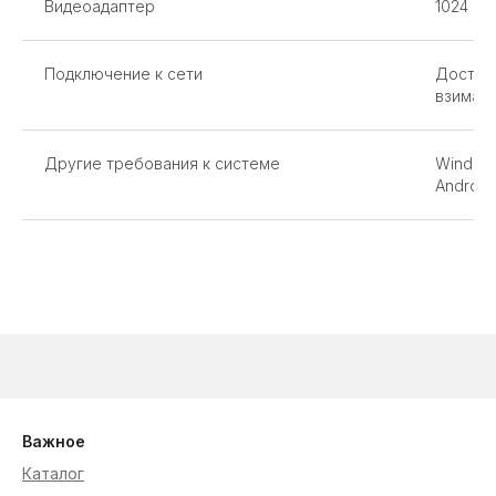
Видеоадаптер
1024 x 
Подключение к сети
Доступ 
взимать
Другие требования к системе
Windows
Android
Важное
Каталог