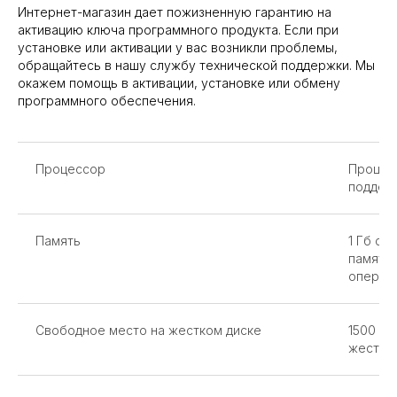
Интернет-магазин дает пожизненную гарантию на
активацию ключа программного продукта. Если при
установке или активации у вас возникли проблемы,
обращайтесь в нашу службу технической поддержки. Мы
окажем помощь в активации, установке или обмену
программного обеспечения.
Процессор
Процесс
поддер
Память
1 Гб св
памяти 
операти
Свободное место на жестком диске
1500 МБ
жестко