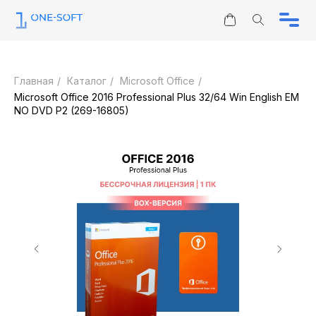
Информация
Юридическим лицам
Главная
/
Каталог
/
Microsoft Office
/
Каталог
Microsoft Office 2016 Professional Plus 32/64 Win English EM
Контакты
NO DVD P2 (269-16805)
Отзывы
ЗАПРОС КП
О нас
sales@one-soft.ru
Режим работы
Круглосуточно