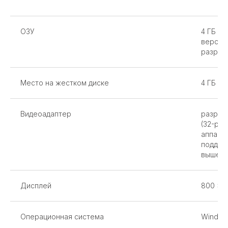
ОЗУ
4 ГБ ОЗ
версии)
разряд
Место на жестком диске
4 ГБ св
Видеоадаптер
разреш
(32-ра
аппара
поддер
выше)
Дисплей
800 x 
Операционная система
Windows