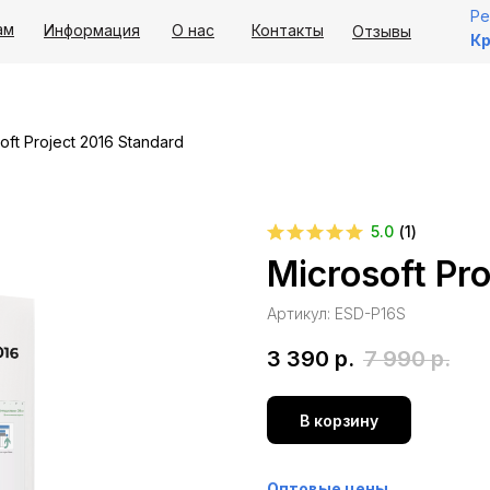
Ре
ам
Информация
О нас
Контакты
Отзывы
Кр
oft Project 2016 Standard
5.0
(
1
)
Microsoft Pr
Артикул:
ESD-P16S
3 390
р.
7 990
р.
В корзину
Оптовые цены