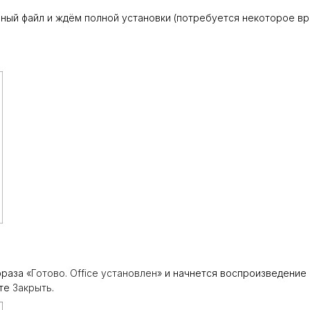
ный файл и ждём полной установки (потребуется некоторое вре
 фраза
«Готово. Office установлен»
и начнется воспроизведение а
ите
Закрыть
.