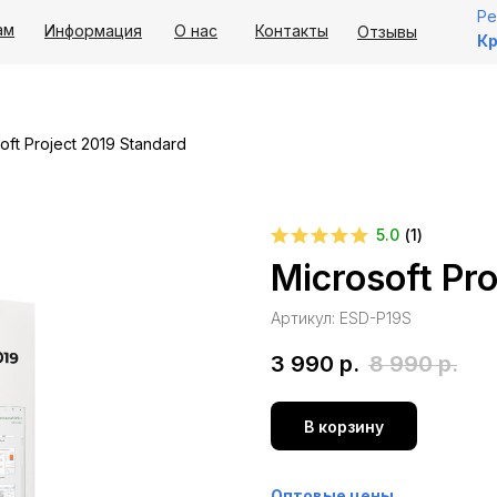
Ре
ам
Информация
О нас
Контакты
Отзывы
Кр
oft Project 2019 Standard
5.0
(
1
)
Microsoft Pr
Артикул:
ESD-P19S
3 990
р.
8 990
р.
В корзину
Оптовые цены