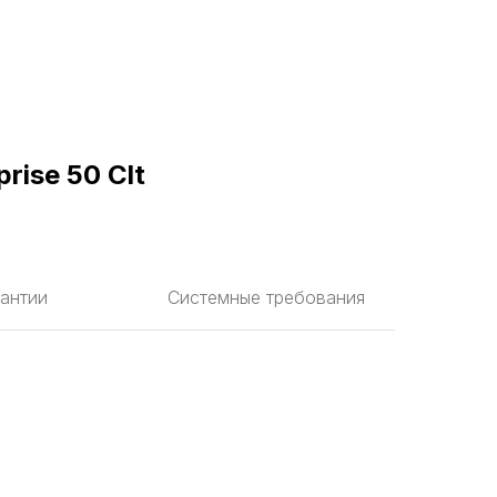
rise 50 Clt
антии
Системные требования