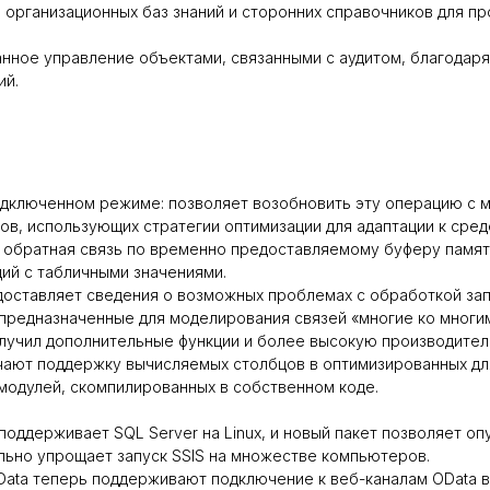
организационных баз знаний и сторонних справочников для пр
ное управление объектами, связанными с аудитом, благодаря
ий.
дключенном режиме: позволяет возобновить эту операцию с м
ов, использующих стратегии оптимизации для адаптации к сред
 обратная связь по временно предоставляемому буферу памят
ий с табличными значениями.
доставляет сведения о возможных проблемах с обработкой за
 предназначенные для моделирования связей «многие ко многим
получил дополнительные функции и более высокую производител
ают поддержку вычисляемых столбцов в оптимизированных для
модулей, скомпилированных в собственном коде.
ь поддерживает SQL Server на Linux, и новый пакет позволяет оп
ельно упрощает запуск SSIS на множестве компьютеров.
ta теперь поддерживают подключение к веб-каналам OData в Mi