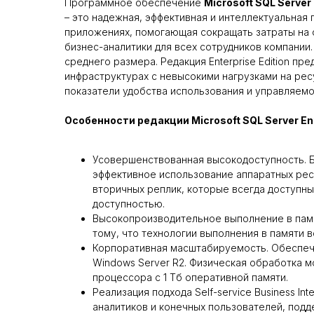
Программное обеспечение
Microsoft SQL Server
– это надежная, эффективная и интеллектуальная
приложениях, помогающая сокращать затраты на
бизнес-аналитики для всех сотрудников компании. 
среднего размера. Редакция Enterprise Edition п
инфраструктурах с невысокими нагрузками на рес
показатели удобства использования и управляемо
Особенности редакции Microsoft SQL Server En
Усовершенствованная высокодоступность. Б
эффективное использование аппаратных рес
вторичных реплик, которые всегда доступны 
доступностью.
Высокопроизводительное выполнение в памя
тому, что технологии выполнения в памяти в
Корпоративная масштабируемость. Обеспечен
Windows Server R2. Физическая обработка м
процессора с 1 Тб оперативной памяти.
Реализация подхода Self-service Business In
аналитиков и конечных пользователей, под