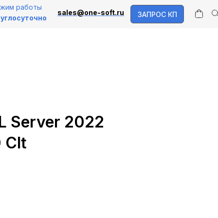
жим работы
sales@one-soft.ru
ЗАПРОС КП
углосуточно
L Server 2022
 Clt