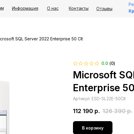
Ре
ам
Информация
О нас
Контакты
Отзывы
Кр
crosoft SQL Server 2022 Enterprise 50 Clt
0.0
(
0
)
Microsoft SQ
Enterprise 50
Артикул:
ESD-SL22E-50Clt
112 190
р.
126 390
р.
В корзину