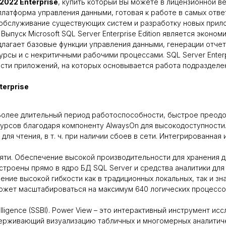
 2022 Enterprise
, купить который Вы можете в лицензионной в
 платформа управления данными, готовая к работе в самых отв
 обслуживание существующих систем и разработку новых при
Выпуск Microsoft SQL Server Enterprise Edition является эконо
редлагает базовые функции управления данными, генерации отчет
урсы и с некритичными рабочими процессами. SQL Server Enter
сти приложений, на которых основывается работа подразделен
terprise
олее длительный период работоспособности, быстрое преодо
урсов благодаря компоненту AlwaysOn для высокодоступности.
для чтения, в т. ч. при наличии сбоев в сети. Интегрированн
ти. Обеспечение высокой производительности для хранения да
строены прямо в ядро БД SQL Server и средства аналитики для
ие высокой гибкости как в традиционных локальных, так и зн
ожет масштабироваться на максимум 640 логических процессор
telligence (SSBI). Power View – это интерактивный инструмент и
держивающий визуализацию табличных и многомерных аналитич