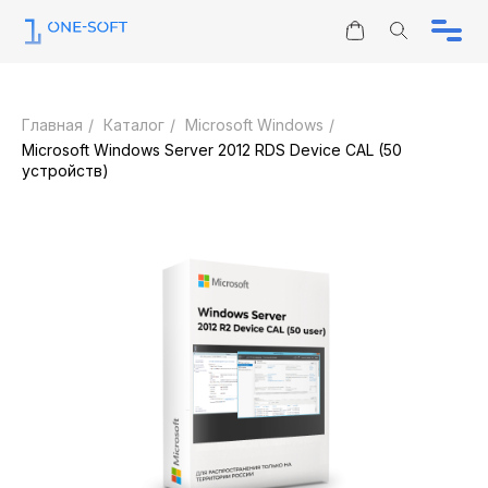
Информация
Юридическим лицам
Главная
/
Каталог
/
Microsoft Windows
/
Каталог
Microsoft Windows Server 2012 RDS Device CAL (50
Контакты
устройств)
Отзывы
ЗАПРОС КП
О нас
sales@one-soft.ru
Режим работы
Круглосуточно