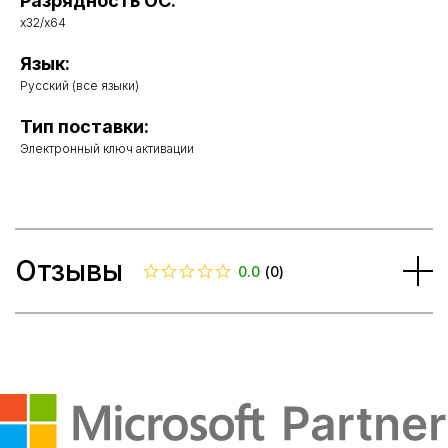
Разрядность ОС:
x32/x64
Язык:
Русский (все языки)
Тип поставки:
Электронный ключ активации
Отзывы
0.0
(
0
)