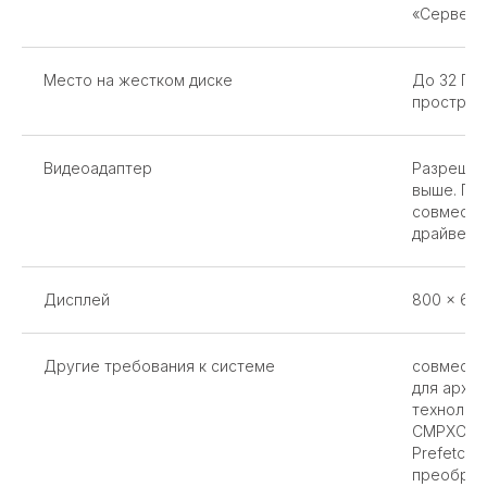
«Сервер 
Место на жестком диске
До 32 ГБ
простран
Видеоадаптер
Разрешен
выше. Гр
совместим
драйвер
Дисплей
800 x 60
Другие требования к системе
совмести
для архит
технологи
CMPXCHG1
Prefetch
преобраз