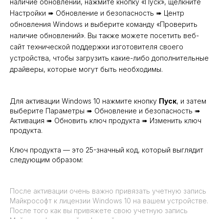
наличие обновлений, нажмите кнопку «Пуск», щелкните
Настройки ➠ Обновление и безопасность ➠ Центр
обновления Windows и выберите команду «Проверить
наличие обновлений». Вы также можете посетить веб-
сайт технической поддержки изготовителя своего
устройства, чтобы загрузить какие-либо дополнительные
драйверы, которые могут быть необходимы.
Для активации Windows 10 нажмите кнопку
Пуск
, и затем
выберите Параметры ➠ Обновление и безопасность ➠
Активация ➠ Обновить ключ продукта ➠ Изменить ключ
продукта.
Ключ продукта — это 25-значный код, который выглядит
следующим образом:
Ключ продукта
После активации очень важно привязать учетную запись
Майкрософт к лицензии Windows 10 на вашем устройстве.
XXXXX-XXXXXXXXXX-XXXXX-
После того как вы привяжете свою учетную запись