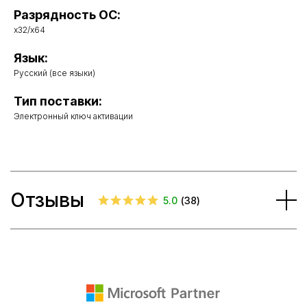
Разрядность ОС:
x32/x64
Язык:
Русский (все языки)
Тип поставки:
Электронный ключ активации
Отзывы
5.0
(
38
)