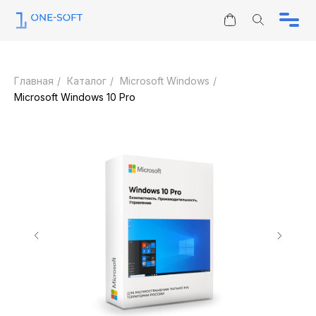
Информация
Юридическим лицам
Главная
/
Каталог
/
Microsoft Windows
/
Каталог
Microsoft Windows 10 Pro
Контакты
Отзывы
ЗАПРОС КП
О нас
sales@one-soft.ru
Режим работы
Круглосуточно