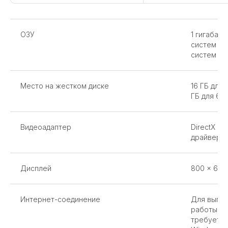
ОЗУ
1 гигабайт
систем ил
систем
Место на жестком диске
16 ГБ для
ГБ для 64
Видеоадаптер
DirectX 9
драйверо
Дисплей
800 x 600
Интернет-соединение
Для выпол
работы оп
требуется