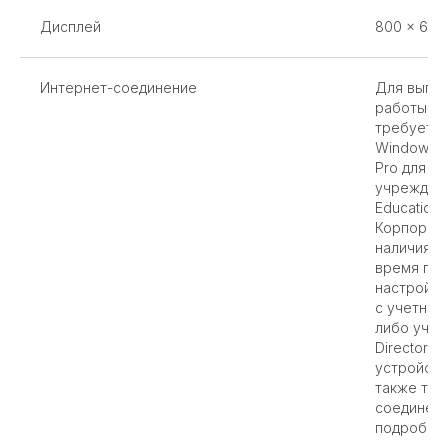
Дисплей
800 x 600
Интернет-соединение
Для выпол
работы оп
требуется
Windows 1
Pro для о
учреждени
Education
Корпорати
наличия и
время пр
настройки
с учетной
либо учетн
Directory 
устройств
также тре
соединени
подробну