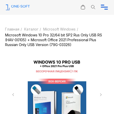
Информация
Юридическим лицам
Главная
/
Каталог
/
Microsoft Windows
/
Каталог
Microsoft Windows 10 Pro 32/64 bit SP2 Rus Only USB RS
Контакты
(HAV-00105) + Microsoft Office 2021 Professional Plus
Отзывы
ЗАПРОС КП
Russian Only USB Version (79G-03326)
О нас
sales@one-soft.ru
Режим работы
Круглосуточно