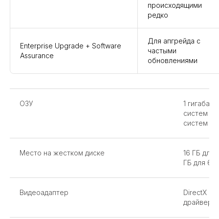
происходящими
редко
Для апгрейда с
Enterprise Upgrade + Software
частыми
Assurance
обновлениями
ОЗУ
1 гигабайт
систем ил
систем
Место на жестком диске
16 ГБ для
ГБ для 64
Видеоадаптер
DirectX 9
драйверо