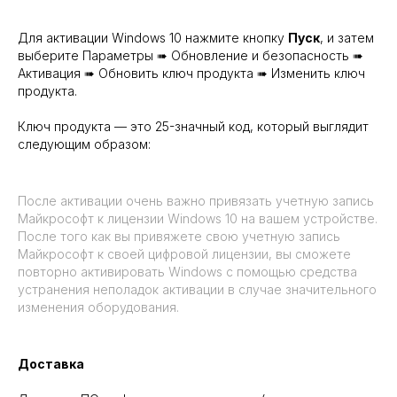
Для активации Windows 10 нажмите кнопку
Пуск
, и затем
выберите Параметры ➠ Обновление и безопасность ➠
Активация ➠ Обновить ключ продукта ➠ Изменить ключ
продукта.
Ключ продукта — это 25-значный код, который выглядит
следующим образом:
Ключ продукта
После активации очень важно привязать учетную запись
Майкрософт к лицензии Windows 10 на вашем устройстве.
XXXXX-XXXXXXXXXX-XXXXX-
После того как вы привяжете свою учетную запись
XXXXX
Майкрософт к своей цифровой лицензии, вы сможете
повторно активировать Windows с помощью средства
устранения неполадок активации в случае значительного
изменения оборудования.
Доставка